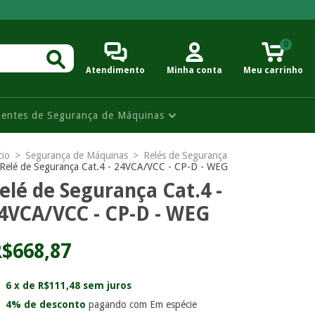
0
Atendimento
Minha conta
Meu carrinho
entes de Segurança de Máquinas
cio
>
Segurança de Máquinas
>
Relés de Segurança
Relé de Segurança Cat.4 - 24VCA/VCC - CP-D - WEG
elé de Segurança Cat.4 -
4VCA/VCC - CP-D - WEG
$668,87
6
x de
R$111,48
sem juros
4% de desconto
pagando com Em espécie