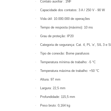
·
Contato auxiliar : 1NF
·
Capacidade dos contatos: 3 A / 250 V - 90 W
·
Vida útil: 10.000.000 de operações
·
Tempo de resposta (máximo): 10 ms
·
Grau de proteção: IP20
·
Categoria de segurança: Cat. 4, PL ‘e’, SIL 3 e S
·
Tipo de conexão: Borne parafusos
·
Temperatura mínima de trabalho: -5 °C
·
Temperatura máxima de trabalho: +50 °C
·
Altura: 97 mm
·
Largura: 22,5 mm
·
Profundidade: 115,5 mm
·
Peso bruto: 0,164 kg