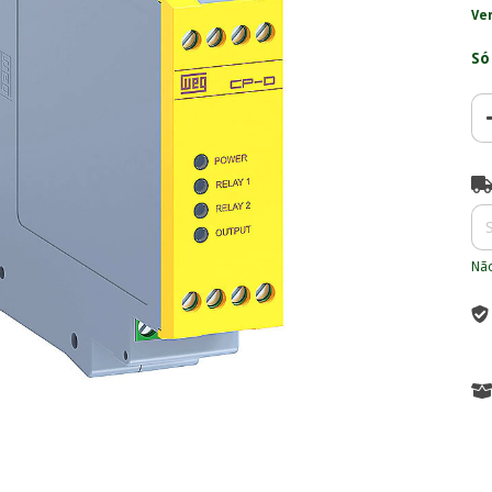
Ve
Só
Ent
Não